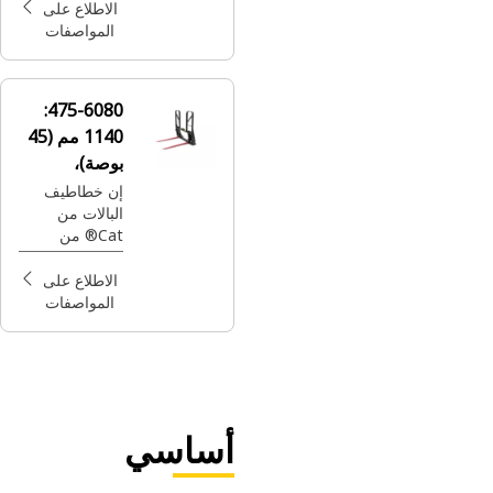
round and
الاطلاع على
square as well
المواصفات
as other baled
material in
agriculture
475-6080:
applications.
1140 مم (45
بوصة)،
مزدوجة
إن خطاطيف
البالات من
السنون
Cat® من
الأدوات المثالية
لبالات القش،
الاطلاع على
المستديرة
المواصفات
والمربعة،
وكذلك المواد
الأخرى المكوّمة
في شكل بالات
في تطبيقات
الزراعة.
أساسي