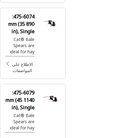
والمربعة،
وكذلك المواد
الأخرى المكوّمة
475-6074:
في شكل بالات
890 mm (35
في تطبيقات
الزراعة.
in), Single
Tine
Cat® Bale
Spears are
ideal for hay
bales, both
round and
الاطلاع على
square as well
المواصفات
as other baled
material in
agriculture
475-6079:
applications.
1140 mm (45
in), Single
Tine
Cat® Bale
Spears are
ideal for hay
bales, both