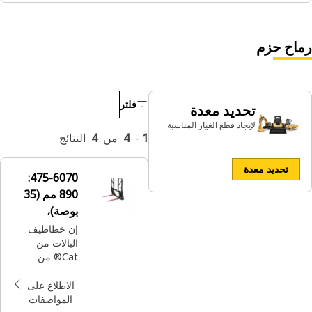
رماح حزم
فلتر
تحديد معدة
لإيجاد قطع الغيار المناسبة.
1
-
4
من
4
النتائج
تحديد معدة
475-6070:
890 مم (35
بوصة)،
مزدوجة
إن خطاطيف
البالات من
السنون
Cat® من
الأدوات المثالية
لبالات القش،
الاطلاع على
المستديرة
المواصفات