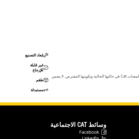
مُعاد التصنيع
غير قابلة
للإرجاع
قد تؤدي أي تغييرات في ضبط الشركة المصنعة إلى عدم ملاءمة المنتج لمعدات Cat لديك. يرجى استشارة وكيل Cat لديك قبل الشراء للتأكد من أن هذه القطعة مناسبة لمعدات Cat في حالتها الحالية وتكوينها المفترض. لا يضمن
طقم
مستبدلة
وسائط CAT الاجتماعية
Facebook
LinkedIn