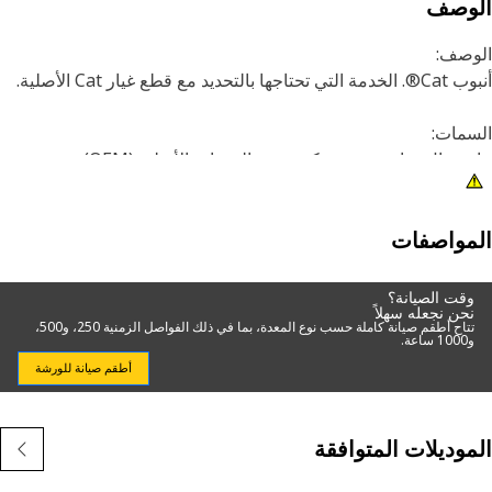
لوصف
وصف:
تاجها بالتحديد مع قطع غيار Cat الأصلية.
مات:
ستبدال مباشر من شركة تصنيع المعدات الأصلية (OEM)
طبيقات:
صمم للاستخدام في مجموعة مختلفة من تطبيقات Cat.
مواصفات
وقت الصيانة؟
نحن نجعله سهلاً
تتاح أطقم صيانة كاملة حسب نوع المعدة، بما في ذلك الفواصل الزمنية 250، و500،
و1000 ساعة.
أطقم صيانة للورشة
موديلات المتوافقة