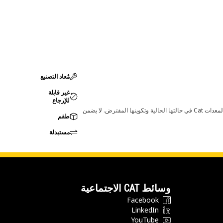
مُعاد التصنيع
غير قابلة
للإرجاع
قد تؤدي أي تغييرات في ضبط الشركة المصنعة إلى عدم ملاءمة المنتج لمعدات Cat لديك. يرجى استشارة وكيل Cat لديك قبل الشراء للتأكد من أن هذه القطعة مناسبة لمعدات Cat في حالتها الحالية وتكوينها المفترض. لا يضمن
طقم
مستبدلة
وسائط CAT الاجتماعية
Facebook
LinkedIn
YouTube