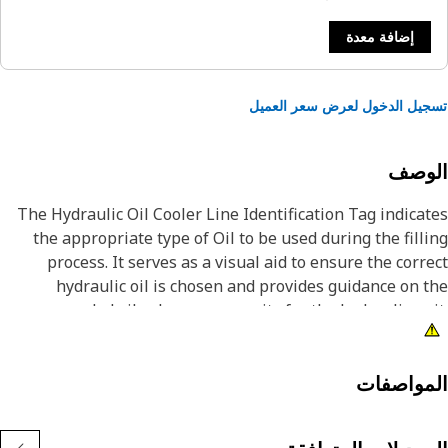
إضافة معدة
يل الدخول لعرض سعر العميل
لوصف
The Hydraulic Oil Cooler Line Identification Tag indica
the appropriate type of Oil to be used during the fill
process. It serves as a visual aid to ensure the corr
hydraulic oil is chosen and provides guidance on 
recommended oil volume or capacity for the hydraulic un
This helps prevent overfilling or underfilling, which 
impact its performan
مواصفات
Attribut