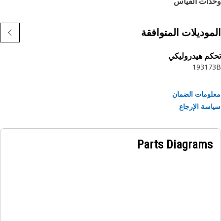
دات القياس
موديلات المتوافقة
م هيدروليكي
193
17
ومات الضمان
سة الإرجاع
Parts Diagrams