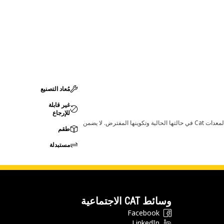
مُعاد التصنيع
غير قابلة
للإرجاع
قد تؤدي أي تغييرات في ضبط الشركة المصنعة إلى عدم ملاءمة المنتج لمعدات Cat لديك. يرجى استشارة وكيل Cat لديك قبل الشراء للتأكد من أن هذه القطعة مناسبة لمعدات Cat في حالتها الحالية وتكوينها المفترض. لا يضمن
طقم
مستبدلة
وسائط CAT الاجتماعية
Facebook
LinkedIn