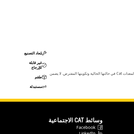
مُعاد التصنيع
غير قابلة
للإرجاع
قد تؤدي أي تغييرات في ضبط الشركة المصنعة إلى عدم ملاءمة المنتج لمعدات Cat لديك. يرجى استشارة وكيل Cat لديك قبل الشراء للتأكد من أن هذه القطعة مناسبة لمعدات Cat في حالتها الحالية وتكوينها المفترض. لا يضمن
طقم
مستبدلة
وسائط CAT الاجتماعية
Facebook
LinkedIn