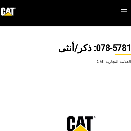
078-57
: ذكر/أنثى
امة التجارية: Cat