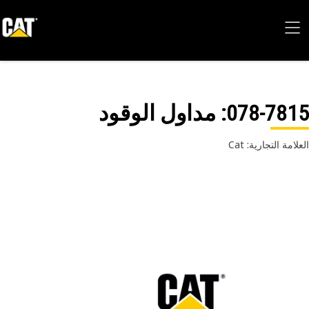
078-78
: ‏‫مداول الوقود
امة التجارية: Cat