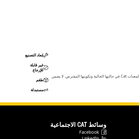
مُعاد التصنيع
غير قابلة
للإرجاع
قد تؤدي أي تغييرات في ضبط الشركة المصنعة إلى عدم ملاءمة المنتج لمعدات Cat لديك. يرجى استشارة وكيل Cat لديك قبل الشراء للتأكد من أن هذه القطعة مناسبة لمعدات Cat في حالتها الحالية وتكوينها المفترض. لا يضمن
طقم
مستبدلة
وسائط CAT الاجتماعية
Facebook
LinkedIn