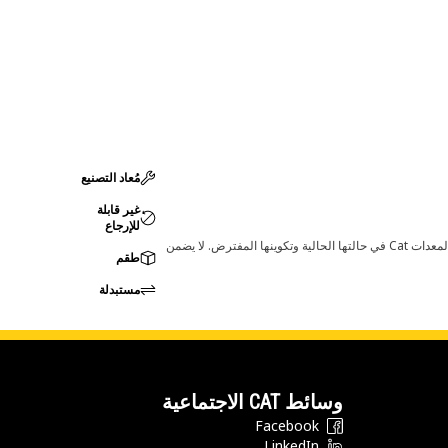
مُعاد التصنيع
غير قابلة
للإرجاع
قد تؤدي أي تغييرات في ضبط الشركة المصنعة إلى عدم ملاءمة المنتج لمعدات Cat لديك. يرجى استشارة وكيل Cat لديك قبل الشراء للتأكد من أن هذه القطعة مناسبة لمعدات Cat في حالتها الحالية وتكوينها المفترض. لا يضمن
طقم
مستبدلة
وسائط CAT الاجتماعية
Facebook
LinkedIn