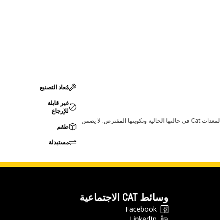
مُعاد التصنيع
غير قابلة
للإرجاع
قد تؤدي أي تغييرات في ضبط الشركة المصنعة إلى عدم ملاءمة المنتج لمعدات Cat لديك. يرجى استشارة وكيل Cat لديك قبل الشراء للتأكد من أن هذه القطعة مناسبة لمعدات Cat في حالتها الحالية وتكوينها المفترض. لا يضمن
طقم
مستبدلة
وسائط CAT الاجتماعية
Facebook
LinkedIn