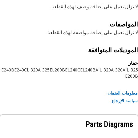
نزال نعمل على إضافة وصف لهذه القطعة.
مواصفات
نزال نعمل على إضافة مواصفة لهذه القطعة.
موديلات المتوافقة
ر
E240B
E240C
320 L
325-A
EL200B
EL240C
EL240B
320-A L
320-A
32
E20
ومات الضمان
سة الإرجاع
Parts Diagrams