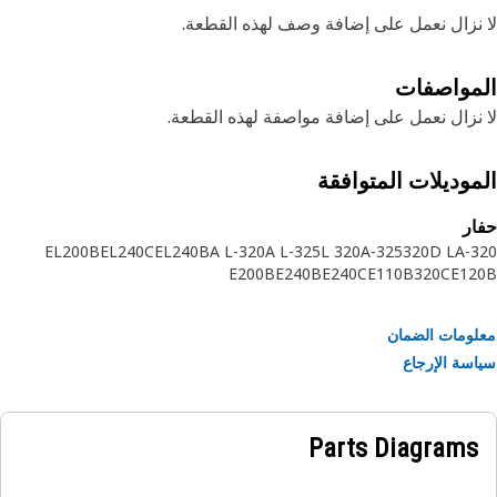
نزال نعمل على إضافة وصف لهذه القطعة.
مواصفات
نزال نعمل على إضافة مواصفة لهذه القطعة.
موديلات المتوافقة
ر
EL200B
EL240C
EL240B
320-A L
325-A L
320 L
325-A
320D L
3
E200B
E240B
E240C
E110B
320C
E12
ومات الضمان
سة الإرجاع
Parts Diagrams