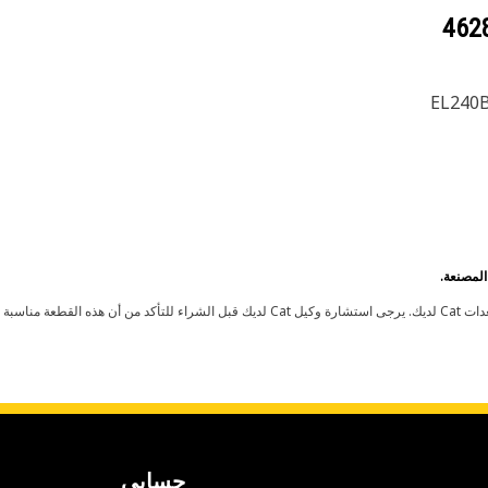
EL240B
حسابي