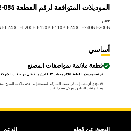
الموديلات المتوافقة لرقم القطعة
085-4628
حفار
 EL240C EL200B E120B E110B E240C E240B E200B
أساسي
قطعة ملائمة بمواصفات المصنع
تم تصميم هذه القطعة لتلائم معدات Cat لديك بناءً على مواصفات الشركة المصنعة.
هذا المؤشر التوافق مع كل قطع الغيار.
البحث عن قطع
الدعم