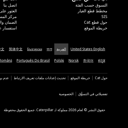
التسوق حسب الفئة
اتصل بنا
مخطط قطع الغيار
العثور على
SIS
مركز المس
حول قطع Cat
الضمان وا
خريطة الموقع
استفسار ع
United States English
العربية
বাংলা
Български
简体中文
中文
Română
Português Do Brasil
Polski
Norsk
한국어
ಕನ್ನಡ
حول Cat
خريطة الموقع
تحديث إعدادات ملفات تعريف الارتباط
عدم بي
تفضيلاتي في التسوُّق
الخصوصية
حقوق النشر © لعام 2026 مملوكة لـ Caterpillar. جميع الحقوق محفوظة