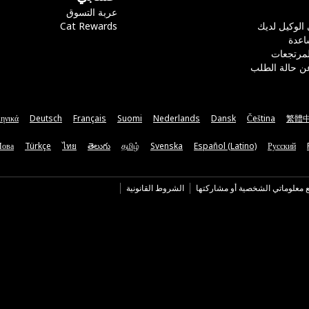
عربة التسوق
 الوكيل لديك
Cat Rewards
اعدة
لمرتجعات
ن حالة الطلب
ηνικά
Deutsch
Français
Suomi
Nederlands
Dansk
Čeština
繁體
Мова
Türkçe
ไทย
తెలుగు
தமிழ்
Svenska
Español (Latino)
Русский
ع معلوماتي الشخصية أو مشاركتها
الشروط القانونية