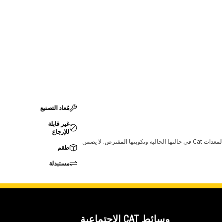
مُعاد التصنيع
غير قابلة
للإرجاع
قد تؤدي أي تغييرات في ضبط الشركة المصنعة إلى عدم ملاءمة المنتج لمعدات Cat لديك. يرجى استشارة وكيل Cat لديك قبل الشراء للتأكد من أن هذه القطعة مناسبة لمعدات Cat في حالتها الحالية وتكوينها المفترض. لا يضمن
طقم
مستبدلة
وسائط CAT الاجتماعية