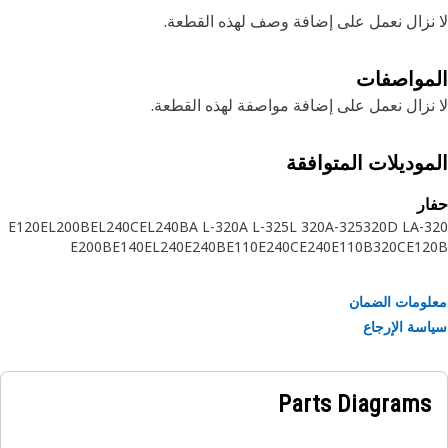
نزال نعمل على إضافة وصف لهذه القطعة.
مواصفات
نزال نعمل على إضافة مواصفة لهذه القطعة.
موديلات المتوافقة
ر
E120
EL200B
EL240C
EL240B
320-A L
325-A L
320 L
325-A
320D L
3
E200B
E140
EL240
E240B
E110
E240C
E240
E110B
320C
E12
ومات الضمان
سة الإرجاع
Parts Diagrams