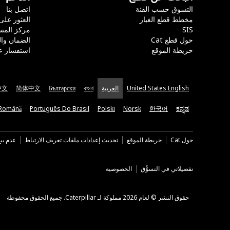
التسوق حسب الفئة
اتصل بنا
مخطط قطع الغيار
العثور على
SIS
مركز المس
حول قطع Cat
الضمان وا
خريطة الموقع
استفسار ع
United States English
العربية
বাংলা
Български
简体中文
中文
Română
Português Do Brasil
Polski
Norsk
한국어
ಕನ್ನಡ
حول Cat
خريطة الموقع
تحديث إعدادات ملفات تعريف الارتباط
عدم بي
تفضيلاتي في التسوُّق
الخصوصية
حقوق النشر © لعام 2026 مملوكة لـ Caterpillar. جميع الحقوق محفوظة