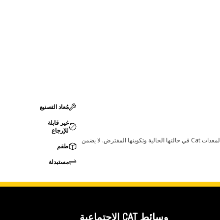
مُعاد التصنيع
غير قابلة
للإرجاع
قد تؤدي أي تغييرات في ضبط الشركة المصنعة إلى عدم ملاءمة المنتج لمعدات Cat لديك. يرجى استشارة وكيل Cat لديك قبل الشراء للتأكد من أن هذه القطعة مناسبة لمعدات Cat في حالتها الحالية وتكوينها المفترض. لا يضمن
طقم
مستبدلة
وسائط CAT الاجتماعية