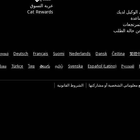
عربة التسوق
 الوكيل لديك
Cat Rewards
اعدة
لمرتجعات
ن حالة الطلب
ηνικά
Deutsch
Français
Suomi
Nederlands
Dansk
Čeština
繁體
Мова
Türkçe
ไทย
తెలుగు
தமிழ்
Svenska
Español (Latino)
Русский
ع معلوماتي الشخصية أو مشاركتها
الشروط القانونية