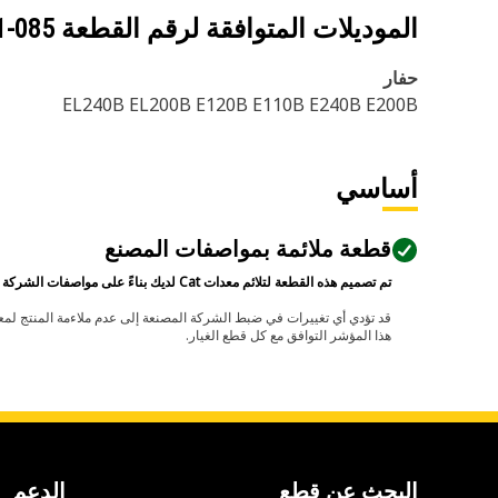
الموديلات المتوافقة لرقم القطعة
085-4651
حفار
EL240B EL200B E120B E110B E240B E200B
أساسي
قطعة ملائمة بمواصفات المصنع
تم تصميم هذه القطعة لتلائم معدات Cat لديك بناءً على مواصفات الشركة المصنعة.
هذا المؤشر التوافق مع كل قطع الغيار.
البحث عن قطع
الدعم