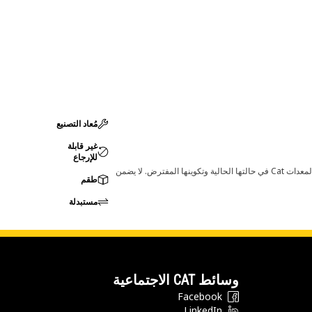
مُعاد التصنيع
غير قابلة
للإرجاع
قد تؤدي أي تغييرات في ضبط الشركة المصنعة إلى عدم ملاءمة المنتج لمعدات Cat لديك. يرجى استشارة وكيل Cat لديك قبل الشراء للتأكد من أن هذه القطعة مناسبة لمعدات Cat في حالتها الحالية وتكوينها المفترض. لا يضمن
طقم
مستبدلة
وسائط CAT الاجتماعية
Facebook
LinkedIn