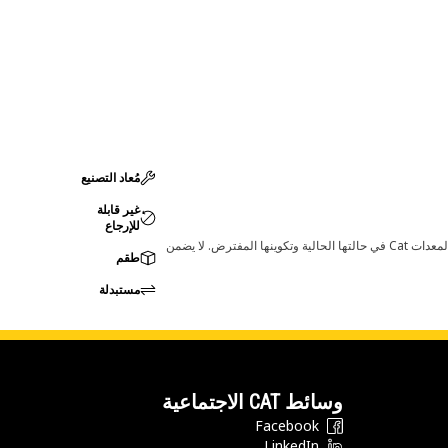
مُعاد التصنيع
غير قابلة
للإرجاع
قد تؤدي أي تغييرات في ضبط الشركة المصنعة إلى عدم ملاءمة المنتج لمعدات Cat لديك. يرجى استشارة وكيل Cat لديك قبل الشراء للتأكد من أن هذه القطعة مناسبة لمعدات Cat في حالتها الحالية وتكوينها المفترض. لا يضمن
طقم
مستبدلة
وسائط CAT الاجتماعية
Facebook
LinkedIn