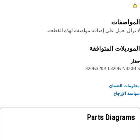
مواصفات
نزال نعمل على إضافة مواصفة لهذه القطعة.
موديلات المتوافقة
ر
320B
320B L
320B N
320
ومات الضمان
سة الإرجاع
Parts Diagrams