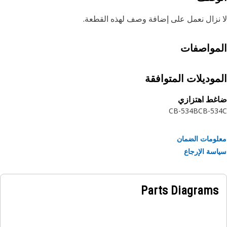
نزال نعمل على إضافة وصف لهذه القطعة.
مواصفات
موديلات المتوافقة
غط اهتزازي
CB-534B
CB-53
ومات الضمان
سة الإرجاع
Parts Diagrams