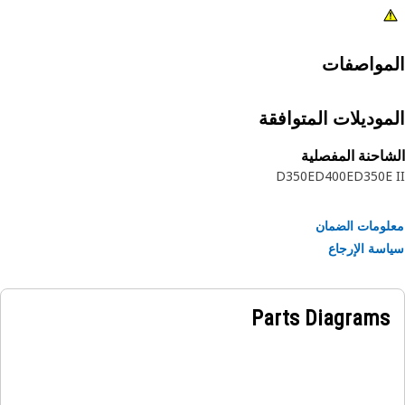
مواصفات
موديلات المتوافقة
احنة المفصلية
D350E
D400E
D350E
ومات الضمان
سة الإرجاع
Parts Diagrams