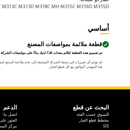
C M313C M313D M318C MH M315C M316D M315D
أساسي
قطعة ملائمة بمواصفات المصنع
تم تصميم هذه القطعة لتلائم معدات Cat لديك بناءً على مواصفات الشركة المصنعة.
هذا المؤشر التوافق مع كل قطع الغيار.
البحث عن قطع
الدعم
التسوق حسب الفئة
اتصل بنا
مخطط قطع الغيار
العثور على
SIS
مركز المس