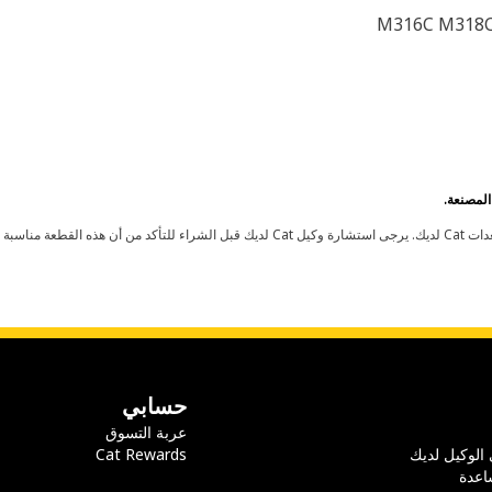
M316C M318
حسابي
عربة التسوق
 الوكيل لديك
Cat Rewards
اعدة