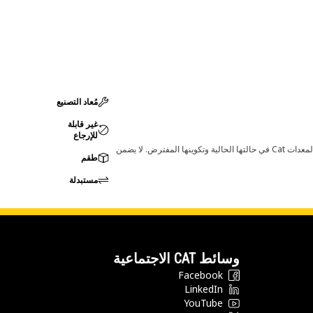
مُعاد التصنيع
غير قابلة
للإرجاع
قد تؤدي أي تغييرات في ضبط الشركة المصنعة إلى عدم ملاءمة المنتج لمعدات Cat لديك. يرجى استشارة وكيل Cat لديك قبل الشراء للتأكد من أن هذه القطعة مناسبة لمعدات Cat في حالتها الحالية وتكوينها المفترض. لا يضمن
طقم
مستبدلة
وسائط CAT الاجتماعية
Facebook
LinkedIn
YouTube