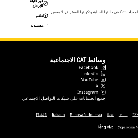
غير قابلة
للإرجاع
قد تؤدي أي تغييرات في ضبط الشركة المصنعة إلى عدم ملاءمة المنتج لمعدات Cat لديك. يرجى استشارة وكيل Cat لديك قبل الشراء للتأكد من أن هذه القطعة مناسبة لمعدات Cat في حالتها الحالية وتكوينها المفترض. لا يضمن
طقم
مستبدلة
وسائط CAT الاجتماعية
Facebook
LinkedIn
YouTube
X
Instagram
جميع الحسابات على شبكات التواصل الاجتماعي
Ελλ
עברית
हिन्दी
Bahasa Indonesia
Italiano
日本語
Tiếng Việt
Українська 