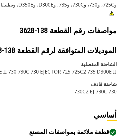
و725C، و730، و730C، و735، وD300E، وD350E، وتطبيقات مصنعي المعدات الأصلية 725C و730C، والشاحنة 730، و730B، و735، ومجموعة نقل الحركة TH35.
مواصفات رقم القطعة
138-3628
الموديلات المتوافقة لرقم القطعة
138-3628
الشاحنة المفصلية
 II 730 730C 730 EJECTOR 725 725C2 735 D300E II
شاحنة قاذف
730C2 EJ 730C 730
أساسي
قطعة ملائمة بمواصفات المصنع