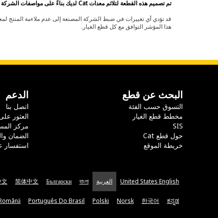
تم تصميم هذه القطعة لتلائم معدات Cat لديك بناءً على مواصفات الشركة المصنعة.
هذا المؤشر التوافق مع كل قطع الغيار.
البحث عن قطع
الدعم
التسوق حسب الفئة
اتصل بنا
مخطط قطع الغيار
العثور على
SIS
مركز المس
حول قطع Cat
الضمان وا
خريطة الموقع
استفسار ع
United States English
العربية
বাংলা
Български
简体中文
中文
Română
Português Do Brasil
Polski
Norsk
한국어
ಕನ್ನಡ