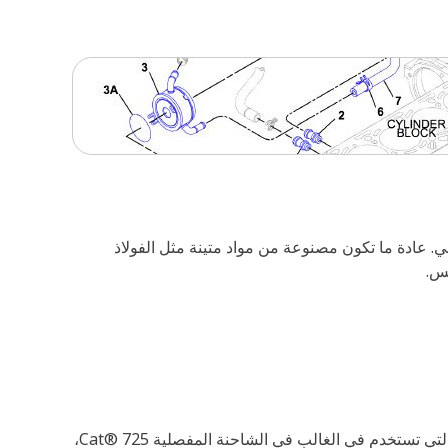
 عادة ما تكون مصنوعة من مواد متينة مثل الفولاذ
س.
يساعد مباعد عمق الترس الصغير على إنشاء مسافة أو حيز دقيق بين مكونات الوحدات التفاضلية ووحدات التروس المخروطية، والتي تستخدم في الغالب في الشاحنة المفصلية Cat® 725،