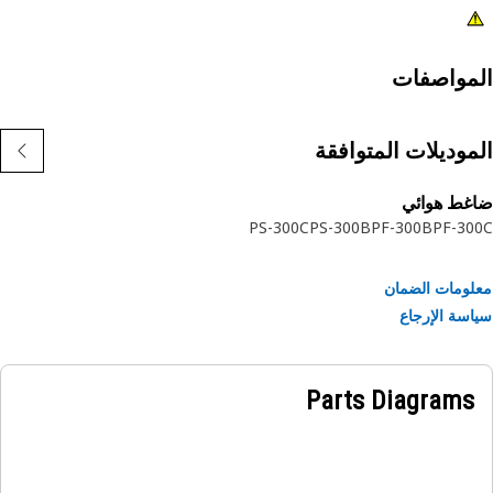
مواصفات
موديلات المتوافقة
غط هوائي
PS-300C
PS-300B
PF-300B
PF-3
ومات الضمان
سة الإرجاع
Parts Diagrams