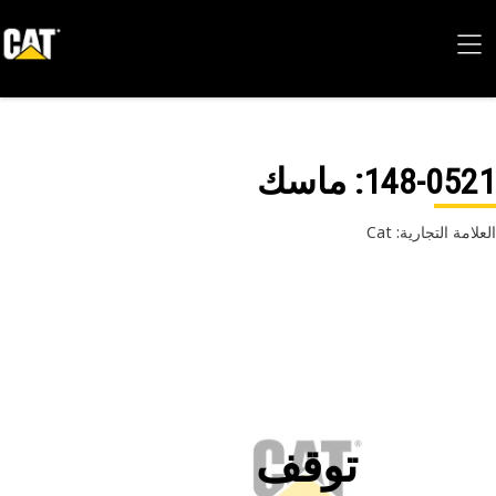
148-05
: ماسك
امة التجارية: Cat
توقف