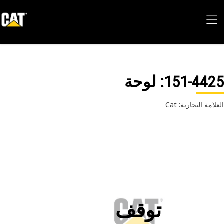
151-44
: لوحة
امة التجارية: Cat
توقف