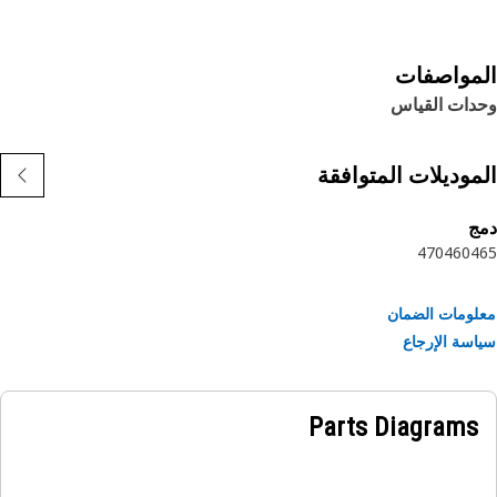
مواصفات
دات القياس
موديلات المتوافقة
ج
470
460
4
ومات الضمان
سة الإرجاع
Parts Diagrams