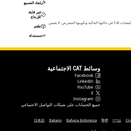
مُعاد التصنيع
غير قابلة
للإرجاع
قد تؤدي أي تغييرات في ضبط الشركة المصنعة إلى عدم ملاءمة المنتج لمعدات Cat لديك. يرجى استشارة وكيل Cat لديك قبل الشراء للتأكد من أن هذه القطعة مناسبة لمعدات Cat في حالتها الحالية وتكوينها المفترض. لا يضمن
طقم
مستبدلة
وسائط CAT الاجتماعية
Facebook
LinkedIn
YouTube
X
Instagram
جميع الحسابات على شبكات التواصل الاجتماعي
Ελλ
עברית
हिन्दी
Bahasa Indonesia
Italiano
日本語