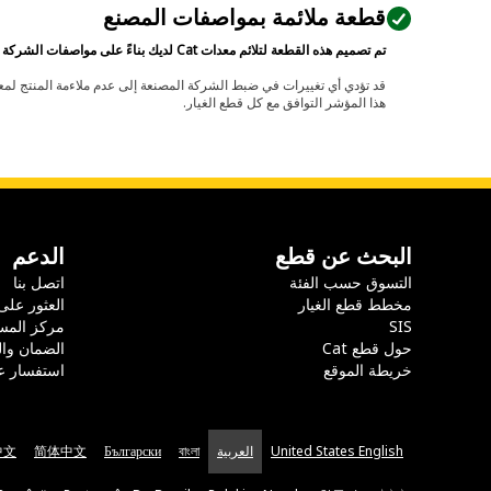
قطعة ملائمة بمواصفات المصنع
تم تصميم هذه القطعة لتلائم معدات Cat لديك بناءً على مواصفات الشركة المصنعة.
هذا المؤشر التوافق مع كل قطع الغيار.
البحث عن قطع
الدعم
التسوق حسب الفئة
اتصل بنا
مخطط قطع الغيار
العثور على
SIS
مركز المس
حول قطع Cat
الضمان وا
خريطة الموقع
استفسار ع
United States English
العربية
বাংলা
Български
简体中文
中文