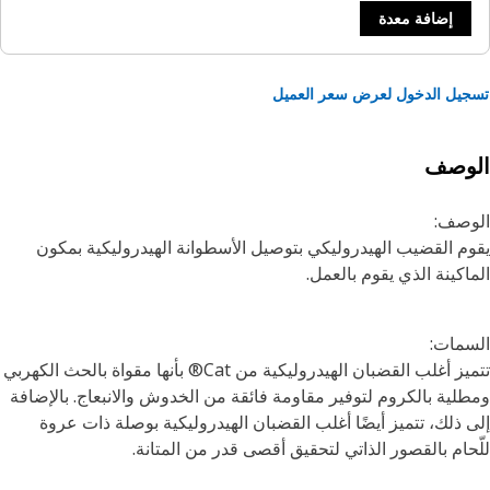
إضافة معدة
يل الدخول لعرض سعر العميل
لوصف
وصف:
م القضيب الهيدروليكي بتوصيل الأسطوانة الهيدروليكية بمكون
اكينة الذي يقوم بالعمل.
مات:
تتميز أغلب القضبان الهيدروليكية من Cat® بأنها مقواة بالحث الكهربي
لية بالكروم لتوفير مقاومة فائقة من الخدوش والانبعاج. بالإضافة
 ذلك، تتميز أيضًا أغلب القضبان الهيدروليكية بوصلة ذات عروة
حام بالقصور الذاتي لتحقيق أقصى قدر من المتانة.