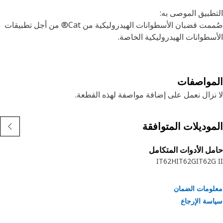
طبيق الموصى به:
صُممت قضبان الأسطوانات الهيدروليكية من Cat® من أجل تطبيقات
سطوانات الهيدروليكية الخاصة.
مواصفات
نزال نعمل على إضافة مواصفة لهذه القطعة.
موديلات المتوافقة
ل الأدوات المتكامل
IT62H
IT62G
IT62G
ومات الضمان
سة الإرجاع