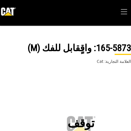
165-58
: واقٍقابل للفك (M)
امة التجارية: Cat
توقف