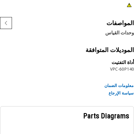
مواصفات
دات القياس
موديلات المتوافقة
ة التفتيت
VPC-60
P1
ومات الضمان
سة الإرجاع
Parts Diagrams