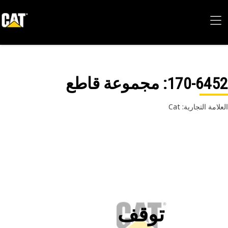
170-64
: مجموعة ‏‫قاطع
امة التجارية: Cat
توقف