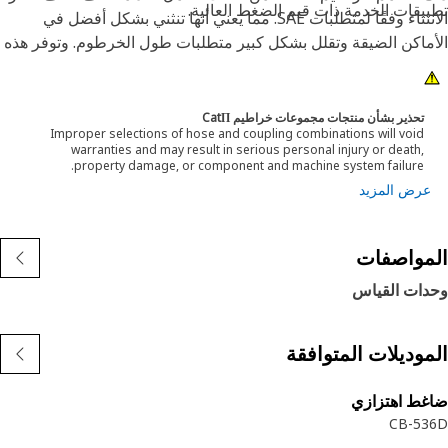
يقات الخدمة ذات قيم الضغط العالية.
الانثناء وفقًا لمتطلبات SAE. مما يعني أنها تنثني بشكل أفضل في
ماكن الضيقة وتقلل بشكل كبير متطلبات طول الخرطوم. وتوفر هذه
يزات عملية تركيب أسهل، وعمرًا افتراضيًا طويلاً، وموثوقية فائقة.
تحذير بشأن منتجات مجموعات خراطيم CatΠ
Improper selections of hose and coupling combinations will void
warranties and may result in serious personal injury or death,
property damage, or component and machine system failure.
عرض المزيد
مواصفات
دات القياس
موديلات المتوافقة
غط اهتزازي
CB-53