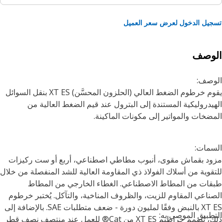
يل الدخول لعرض سعر العميل
لوصف
وصف:
يقوم خرطوم الضغط العالي (الحلزون المحسَّن) XT ES بنقل السوائل
يدروليكية المستندة إلى البترول عند قيم الضغط العالية من
ضخات والمواتير إلى مكونات الماكينة.
مات:
د بقماش مقوى، أنبوب مطاطي اصطناعي، أربع أو ست ركيزات
قوية من أسلاك الفولاذ ذي المقاومة العالية للشد المنفصلة من خلال
ات من المطاط الاصطناعي. الغطاء الخارجي من المطاط
ناعي المقاوم للزيت، والظروف المناخية، والتآكل. يُختبر خرطوم
XT ES بالنبض وفقًا لمليون دورة - ضعف متطلبات SAE. بالإضافة إلى
طبيق الموصى به:
ذلك، تُصمم خراطيم XT ES من Cat® للعمل عند منتصف نصف قطر