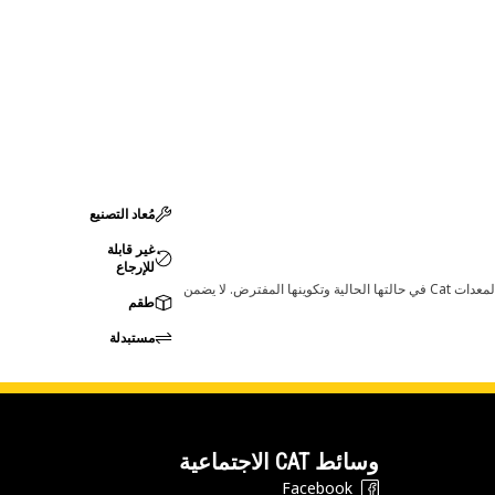
مُعاد التصنيع
غير قابلة
للإرجاع
قد تؤدي أي تغييرات في ضبط الشركة المصنعة إلى عدم ملاءمة المنتج لمعدات Cat لديك. يرجى استشارة وكيل Cat لديك قبل الشراء للتأكد من أن هذه القطعة مناسبة لمعدات Cat في حالتها الحالية وتكوينها المفترض. لا يضمن
طقم
مستبدلة
وسائط CAT الاجتماعية
Facebook