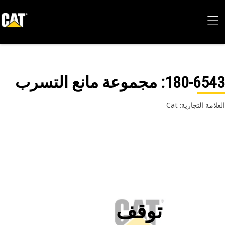
180-65
: مجموعة مانع التسرب
امة التجارية: Cat
توقف