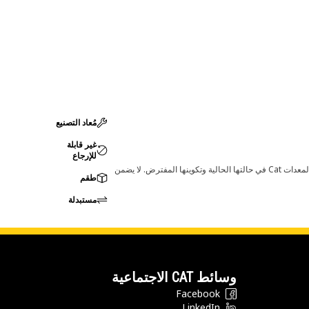
مُعاد التصنيع
غير قابلة
للإرجاع
قد تؤدي أي تغييرات في ضبط الشركة المصنعة إلى عدم ملاءمة المنتج لمعدات Cat لديك. يرجى استشارة وكيل Cat لديك قبل الشراء للتأكد من أن هذه القطعة مناسبة لمعدات Cat في حالتها الحالية وتكوينها المفترض. لا يضمن
طقم
مستبدلة
وسائط CAT الاجتماعية
Facebook
LinkedIn