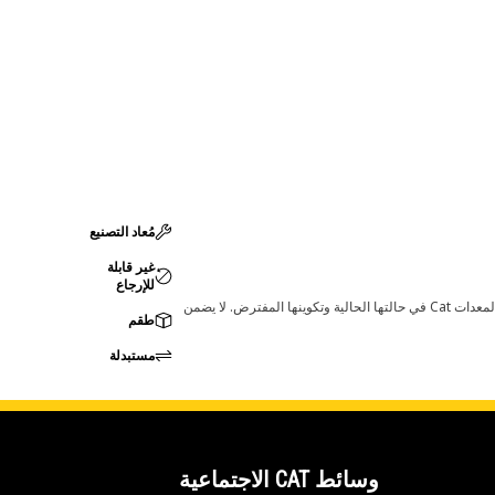
مُعاد التصنيع
غير قابلة
للإرجاع
قد تؤدي أي تغييرات في ضبط الشركة المصنعة إلى عدم ملاءمة المنتج لمعدات Cat لديك. يرجى استشارة وكيل Cat لديك قبل الشراء للتأكد من أن هذه القطعة مناسبة لمعدات Cat في حالتها الحالية وتكوينها المفترض. لا يضمن
طقم
مستبدلة
وسائط CAT الاجتماعية