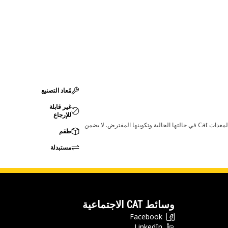
مُعاد التصنيع
غير قابلة
للإرجاع
قد تؤدي أي تغييرات في ضبط الشركة المصنعة إلى عدم ملاءمة المنتج لمعدات Cat لديك. يرجى استشارة وكيل Cat لديك قبل الشراء للتأكد من أن هذه القطعة مناسبة لمعدات Cat في حالتها الحالية وتكوينها المفترض. لا يضمن
طقم
مستبدلة
وسائط CAT الاجتماعية
Facebook
LinkedIn