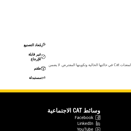
مُعاد التصنيع
غير قابلة
للإرجاع
قد تؤدي أي تغييرات في ضبط الشركة المصنعة إلى عدم ملاءمة المنتج لمعدات Cat لديك. يرجى استشارة وكيل Cat لديك قبل الشراء للتأكد من أن هذه القطعة مناسبة لمعدات Cat في حالتها الحالية وتكوينها المفترض. لا يضمن
طقم
مستبدلة
وسائط CAT الاجتماعية
Facebook
LinkedIn
YouTube