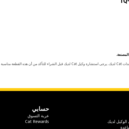
1Q
حسابي
عربة التسوق
 الوكيل لديك
Cat Rewards
اعدة