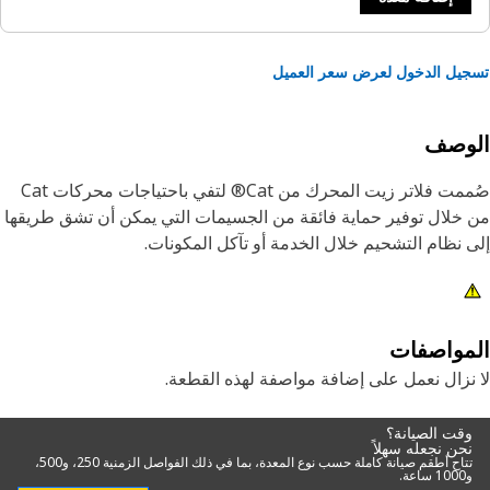
يل الدخول لعرض سعر العميل
لوصف
صُممت ‏‫فلاتر زيت المحرك‬ من Cat® لتفي باحتياجات محركات Cat
خلال توفير حماية فائقة من الجسيمات التي يمكن أن تشق طريقها
 نظام التشحيم خلال الخدمة أو تآكل المكونات.
مواصفات
نزال نعمل على إضافة مواصفة لهذه القطعة.
وقت الصيانة؟
نحن نجعله سهلاً
تتاح أطقم صيانة كاملة حسب نوع المعدة، بما في ذلك الفواصل الزمنية 250، و500،
و1000 ساعة.