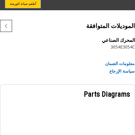
أطقم صيانة للورشة
موديلات المتوافقة
حرك الصناعي
3054E
305
ومات الضمان
سة الإرجاع
Parts Diagrams