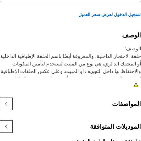
يل الدخول لعرض سعر العميل
لوصف
وصف:
ة الاحتجاز الداخلية، والمعروفة أيضًا باسم الحلقة الإطباقية الداخلية
المشبك الدائري، هي نوع من المثبت يُستخدم لتأمين المكونات
احتفاظ بها داخل التجويف أو المبيت. وعلى عكس الحلقات الإطباقية
ارجية التي يتم تركيبها فوق عمود أو مسمار، يتم تثبيت الحلقات
طباقية الداخلية داخل تجويف أو حز لتثبيت المكونات في مكانها.
غرض الرئيسي من الحلقة الإطباقية الداخلية هو منع الحركة
حورية أو إزاحة المكونات داخل التجويف أو المبيت. وهي تعمل
مواصفات
هيزة احتجاز، حيث تثبت المكونات مثل المحامل أو الأعمدة أو موانع
سرب بإحكام في مكانها.
موديلات المتوافقة
مات:
صنوعة بمواصفات دقيقة، كما يتم تصميمها لضمان المتانة،