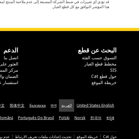
هذا المؤشر التوافق مع كل قطع الغيار.
البحث عن قطع
الدعم
التسوق حسب الفئة
اتصل بنا
مخطط قطع الغيار
العثور على
SIS
مركز المس
حول قطع Cat
الضمان وا
خريطة الموقع
استفسار ع
United States English
العربية
বাংলা
Български
简体中文
中文
Română
Português Do Brasil
Polski
Norsk
한국어
ಕನ್ನಡ
حول Cat
خريطة الموقع
تحديث إعدادات ملفات تعريف الارتباط
عدم بي