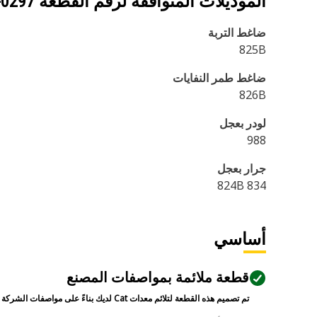
الموديلات المتوافقة لرقم القطعة
-0297
ضاغط التربة
825B
ضاغط طمر النفايات
826B
لودر بعجل
988
جرار بعجل
834 824B
أساسي
قطعة ملائمة بمواصفات المصنع
تم تصميم هذه القطعة لتلائم معدات Cat لديك بناءً على مواصفات الشركة المصنعة.