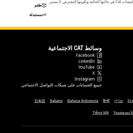
قد تؤدي أي تغييرات في ضبط الشركة المصنعة إلى عدم ملاءمة المنتج لمعدات Cat لديك. يرجى استشارة وكيل Cat لديك قبل الشراء للتأكد من أن هذه القطعة مناسبة لمعدات Cat في حالتها الحالية وتكوينها المفترض. لا يضمن
طقم
مستبدلة
وسائط CAT الاجتماعية
Facebook
LinkedIn
YouTube
X
Instagram
جميع الحسابات على شبكات التواصل الاجتماعي
Ελλ
עברית
हिन्दी
Bahasa Indonesia
Italiano
日本語
Tiếng Việt
Українська 