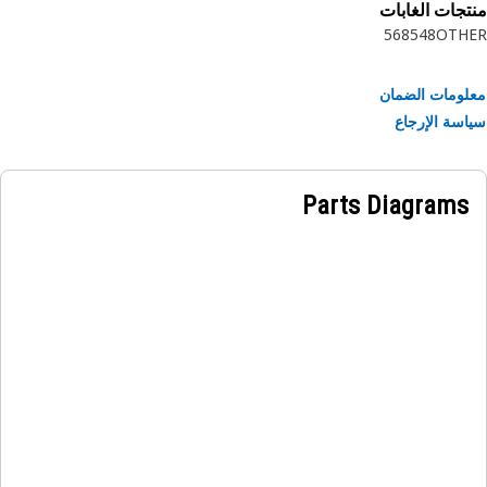
جات الغابات
المعلومات.
568
548
OTH
ومات الضمان
سة الإرجاع
Parts Diagrams