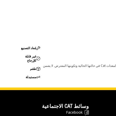
مُعاد التصنيع
غير قابلة
للإرجاع
قد تؤدي أي تغييرات في ضبط الشركة المصنعة إلى عدم ملاءمة المنتج لمعدات Cat لديك. يرجى استشارة وكيل Cat لديك قبل الشراء للتأكد من أن هذه القطعة مناسبة لمعدات Cat في حالتها الحالية وتكوينها المفترض. لا يضمن
طقم
مستبدلة
وسائط CAT الاجتماعية
Facebook