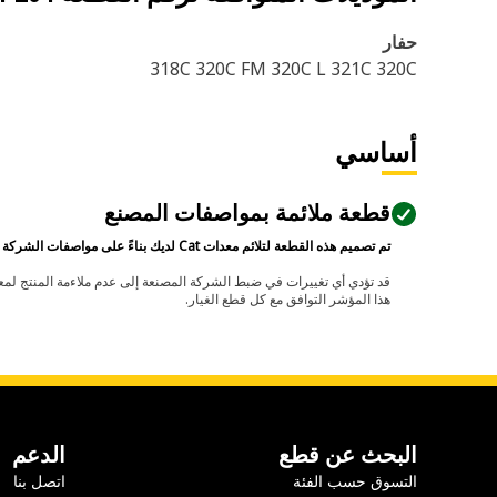
حفار
318C 320C FM 320C L 321C 320C
أساسي
قطعة ملائمة بمواصفات المصنع
تم تصميم هذه القطعة لتلائم معدات Cat لديك بناءً على مواصفات الشركة المصنعة.
هذا المؤشر التوافق مع كل قطع الغيار.
البحث عن قطع
الدعم
التسوق حسب الفئة
اتصل بنا