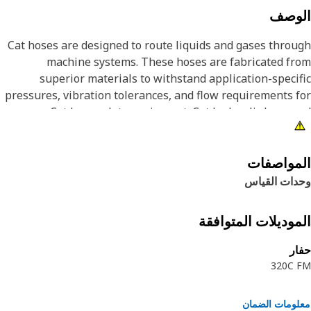
لوصف
Cat hoses are designed to route liquids and gases thro
machine systems. These hoses are fabricated f
superior materials to withstand application-speci
pressures, vibration tolerances, and flow requirements 
Cat heavy-duty equipment. Cat hydraulic hose 
couplings are subjected to the most rigorous test
processes in the industry. Every Cat hose and coupl
combination is tested as a system to ensure a perfect 
مواصفات
that yields maximum safety and dependabili
دات القياس
موديلات المتوافقة
ر
320C 
ومات الضمان