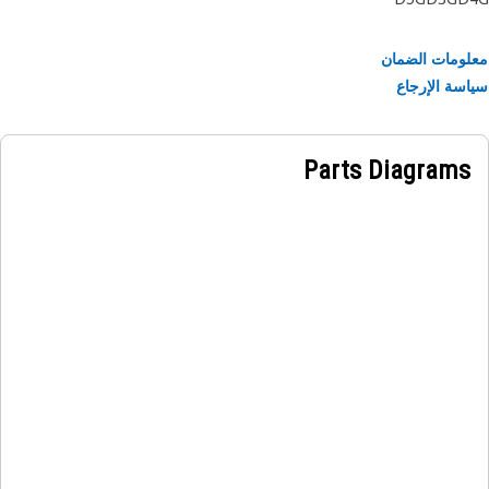
• Equipped with secure connectors that ensure reliable an
stable connectio
ومات الضمان
• Ensures seamless communication and coordinatio
سة الإرجاع
among electrical componen
Applicatio
Parts Diagrams
The Hood Wiring Harness is used under the hood
equipment to connect and power the engine cool
temperature sensor, warning horn, and ether starting 
to the equipment's electrical syst