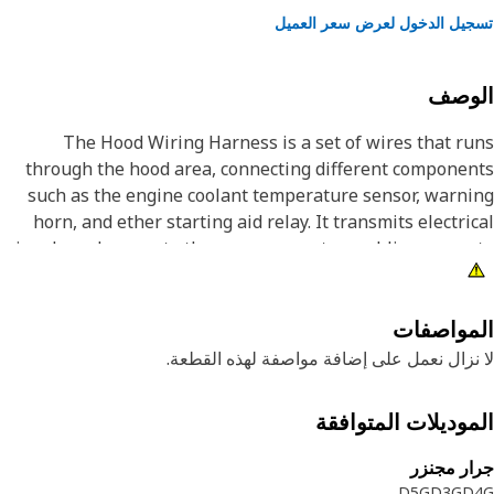
يل الدخول لعرض سعر العميل
لوصف
The Hood Wiring Harness is a set of wires that r
through the hood area, connecting different compone
such as the engine coolant temperature sensor, warn
horn, and ether starting aid relay. It transmits electri
signals and power to these components, enabling accur
monitoring of engine temperature, providing warn
alerts, and facilitating ether-assisted engine starting. T
harness ensures that all related systems function correc
مواصفات
and reliably by connecting them to the main electri
نزال نعمل على إضافة مواصفة لهذه القطعة.
syst
موديلات المتوافقة
Attribut
• Provides effective insulation to prevent short circuits an
ر مجنزر
electrical interferen
D5G
D3G
D