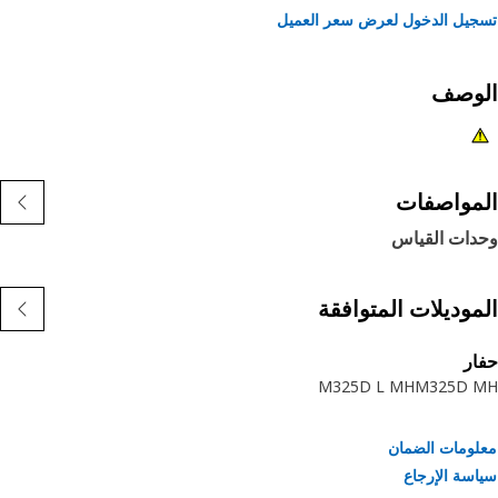
يل الدخول لعرض سعر العميل
لوصف
مواصفات
دات القياس
موديلات المتوافقة
ر
M325D L MH
M325D 
ومات الضمان
سة الإرجاع