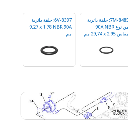
7M-8485: حلقة دائرية
6V-8397: حلقة دائرية
من نوع 90A NBR
90A‏ NBR‏ 1,78 ‏x‏ 9,27
اس 2,95 x‏ 29,74 مم
مم