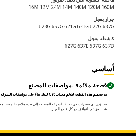
16M 12M 24M 14M 140M 120M 160M
جرار بعجل
623G 657G 621G 631G 627G 637G
كاشطة بعجل
627G 637E 637G 637D
أساسي
قطعة ملائمة بمواصفات المصنع
تم تصميم هذه القطعة لتلائم معدات Cat لديك بناءً على مواصفات الشركة المصنعة.
هذا المؤشر التوافق مع كل قطع الغيار.