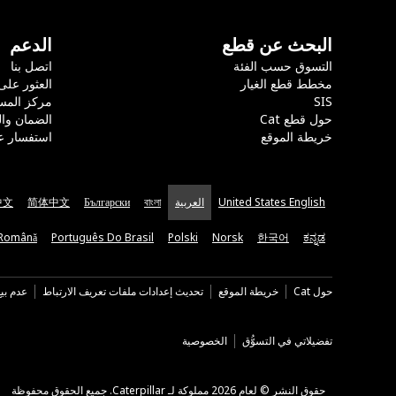
البحث عن قطع
الدعم
التسوق حسب الفئة
اتصل بنا
مخطط قطع الغيار
العثور على
SIS
مركز المس
حول قطع Cat
الضمان وا
خريطة الموقع
استفسار ع
United States English
العربية
বাংলা
Български
简体中文
中文
Română
Português Do Brasil
Polski
Norsk
한국어
ಕನ್ನಡ
حول Cat
خريطة الموقع
تحديث إعدادات ملفات تعريف الارتباط
عدم بي
تفضيلاتي في التسوُّق
الخصوصية
حقوق النشر © لعام 2026 مملوكة لـ Caterpillar. جميع الحقوق محفوظة