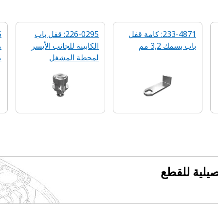
233-4871: كامة قفل
226-0295: قفل باب
باب بسمك 3,2 مم
الكابينة للجانب الأيسر
لمحطة المشغل
مق
فصيلية للقطع