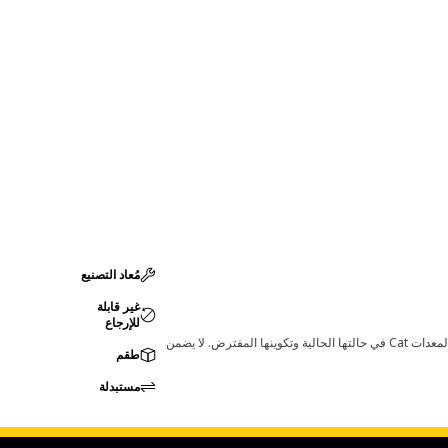
مُعاد التصنيع
غير قابلة
للإرجاع
قد تؤدي أي تغييرات في ضبط الشركة المصنعة إلى عدم ملاءمة المنتج لمعدات Cat لديك. يرجى استشارة وكيل Cat لديك قبل الشراء للتأكد من أن هذه القطعة مناسبة لمعدات Cat في حالتها الحالية وتكوينها المفترض. لا يضمن
طقم
مستبدلة